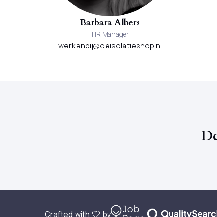
Barbara Albers
HR Manager
werkenbij@deisolatieshop.nl
De
Crafted with
by